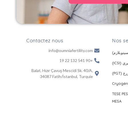
Contactez nous
Nos se
info@oumniafertility.com
+90 541 132 22 19
(ICSI)
Balat, Hızır Çavuş Mescidi Sk. 40/A,
(PGT)
34087 Fatih/İstanbul, Turquie
Cryogén
البحث عن الحيوانات المنوية TESE PESA
MESA