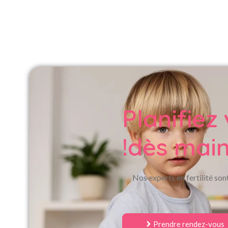
Planifiez
dès main
Nos experts en fertilité so
Prendre rendez-vous