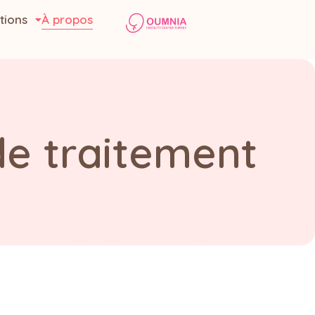
tions
À propos
de traitement