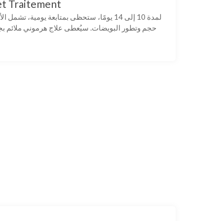
et Traitement
لمدة 10 إلى 14 يومًا، ستحظى بمتابعة يومية، تش
حجم وتطور البويضات. سيُعطى علاج هرموني ملائم بجر