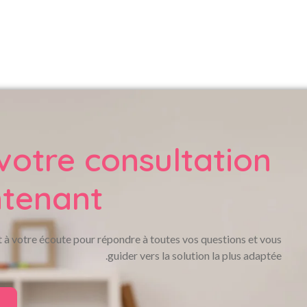
 votre consultation
tenant!
nt à votre écoute pour répondre à toutes vos questions et vous
guider vers la solution la plus adaptée.