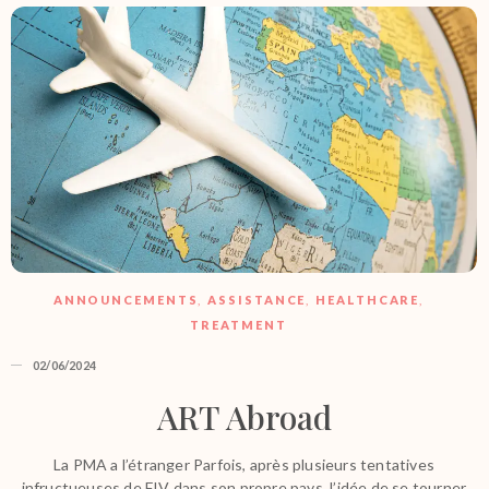
ANNOUNCEMENTS
,
ASSISTANCE
,
HEALTHCARE
,
TREATMENT
02/06/2024
ART Abroad
La PMA a l’étranger Parfois, après plusieurs tentatives
infructueuses de FIV dans son propre pays, l’idée de se tourner