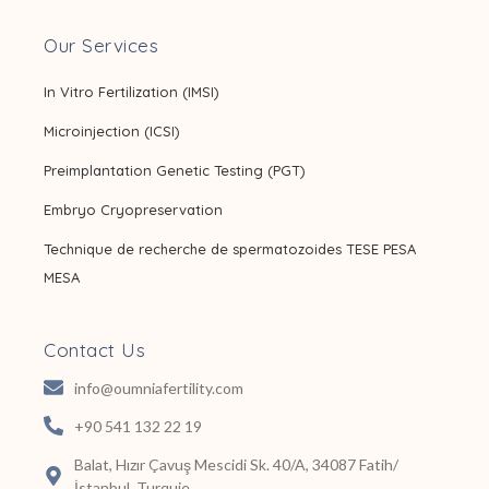
Our Services
In Vitro Fertilization (IMSI)
Microinjection (ICSI)
Preimplantation Genetic Testing (PGT)
Embryo Cryopreservation
Technique de recherche de spermatozoides TESE PESA
MESA
Contact Us
info@oumniafertility.com
+90 541 132 22 19
Balat, Hızır Çavuş Mescidi Sk. 40/A, 34087 Fatih/
İstanbul, Turquie