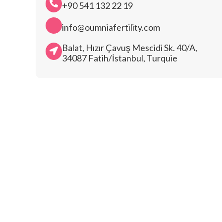
+90 541 132 22 19
info@oumniafertility.com
Balat, Hızır Çavuş Mescidi Sk. 40/A,
34087 Fatih/İstanbul, Turquie