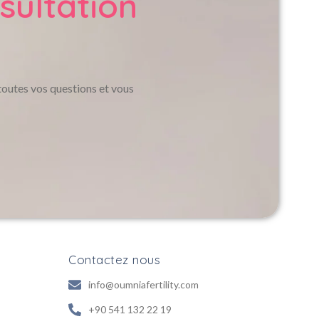
sultation
toutes vos questions et vous
Contactez nous
info@oumniafertility.com
+90 541 132 22 19