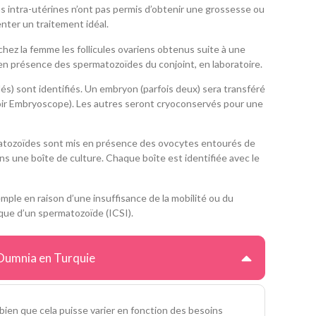
ns intra-utérines n’ont pas permis d’obtenir une grossesse ou
nter un traitement idéal.
chez la femme les follicules ovariens obtenus suite à une
 en présence des spermatozoïdes du conjoint, en laboratoire.
s) sont identifiés. Un embryon (parfois deux) sera transféré
oir Embryoscope). Les autres seront cryoconservés pour une
rmatozoïdes sont mis en présence des ovocytes entourés de
ans une boîte de culture. Chaque boîte est identifiée avec le
mple en raison d’une insuffisance de la mobilité ou du
ique d’un spermatozoïde (ICSI).
 Oumnia en Turquie
bien que cela puisse varier en fonction des besoins