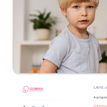
Liens u
À propo
Préstati